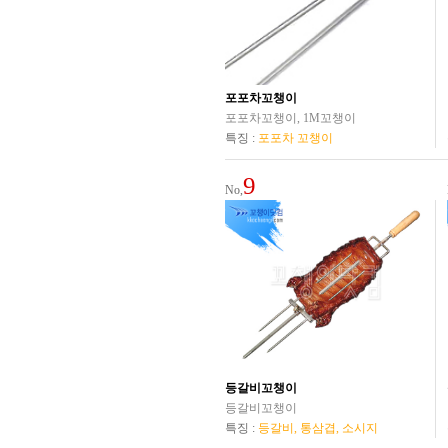
포포차꼬챙이
포포차꼬챙이, 1M꼬챙이
특징 :
포포차 꼬챙이
9
No,
등갈비꼬챙이
등갈비꼬챙이
특징 :
등갈비, 통삼겹, 소시지