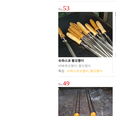
53
No,
슈와스코 평꼬챙이
바베큐꼬챙이, 평꼬챙이
특징 :
슈하스코꼬챙이, 평꼬챙이
49
No,