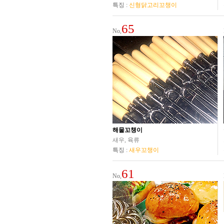
특징 :
신형닭고리꼬챙이
65
No,
해물꼬챙이
새우, 육류
특징 :
새우꼬챙이
61
No,