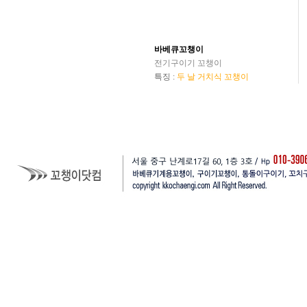
바베큐꼬챙이
전기구이기 꼬챙이
특징 :
두 날 거치식 꼬챙이