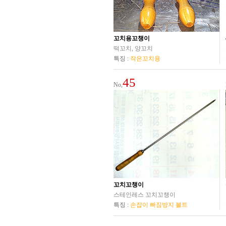
꼬치용꼬챙이
떡꼬치, 양꼬치
특징 :
작은꼬치용
45
No,
꼬치꼬챙이
스테인레스 꼬치꼬챙이
특징 :
손잡이 빠짐방지 볼트