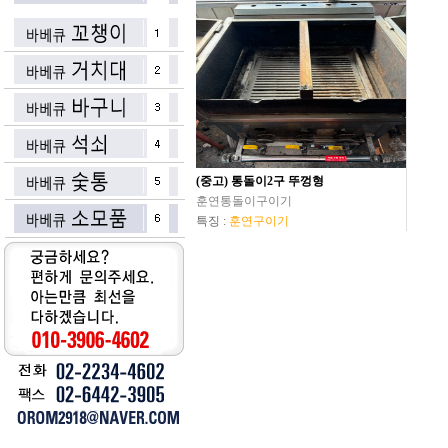
(중고) 통돌이2구 뚜껑형
훈연통돌이구이기
특징 :
훈연구이기