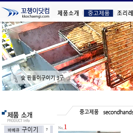
1
No,